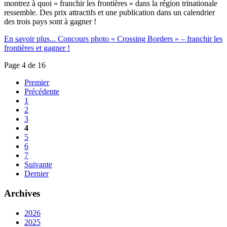
montrez à quoi « franchir les frontières » dans la région trinationale
ressemble. Des prix attractifs et une publication dans un calendrier
des trois pays sont à gagner !
En savoir plus...
Concours photo « Crossing Borders » – franchir les
frontières et gagner !
Page 4 de 16
Premier
Précédente
1
2
3
4
5
6
7
Suivante
Dernier
Archives
2026
2025