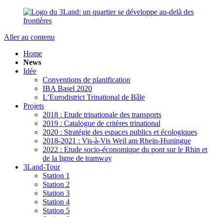
Aller au contenu
Home
News
Idée
Conventions de planification
IBA Basel 2020
L’Eurodistrict Trinational de Bâle
Projets
2018 : Etude trinationale des transports
2019 : Catalogue de critères trinational
2020 : Stratégie des espaces publics et écologiques
2018-2021 : Vis-à-Vis Weil am Rhein-Huningue
2022 : Etude socio-économique du pont sur le Rhin et
de la ligne de tramway
3Land-Tour
Station 1
Station 2
Station 3
Station 4
Station 5