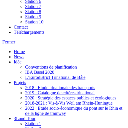
Station 6
Station 7
Station 8
Station 9
Station 10
Contact
Téléchargements
Fermer
Home
News
Idée
Conventions de planification
IBA Basel 2020
L’Eurodistrict Trinational de Bâle
Projets
2018 : Etude trinationale des transports
2019 : Catalogue de critères trinational
2020 : Stratégie des espaces publics et écologiques
2018-2021 : Vis-à-Vis Weil am Rhein-Huningue
2022 : Etude socio-économique du pont sur le Rhin et
de la ligne de tramway
3Land-Tour
Station 1