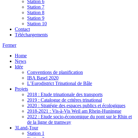
Station 6
Station 7
Station 8
Station 9
Station 10
Contact
Téléchargements
Fermer
Home
News
Idée
Conventions de planification
IBA Basel 2020
L’Eurodistrict Trinational de Bâle
Projets
2018 : Etude trinationale des transports
2019 : Catalogue de critères trinational
2020 : Stratégie des espaces publics et écologiques
2018-2021 : Vis-à-Vis Weil am Rhein-Huningue
2022 : Etude socio-économique du pont sur le Rhin et
de la ligne de tramway
3Land-Tour
Station 1