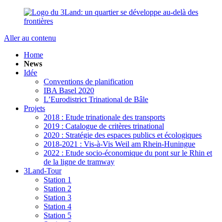
Aller au contenu
Home
News
Idée
Conventions de planification
IBA Basel 2020
L’Eurodistrict Trinational de Bâle
Projets
2018 : Etude trinationale des transports
2019 : Catalogue de critères trinational
2020 : Stratégie des espaces publics et écologiques
2018-2021 : Vis-à-Vis Weil am Rhein-Huningue
2022 : Etude socio-économique du pont sur le Rhin et
de la ligne de tramway
3Land-Tour
Station 1
Station 2
Station 3
Station 4
Station 5