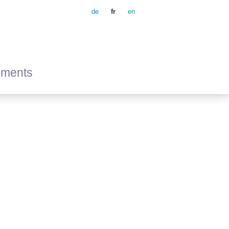
de
fr
en
ements