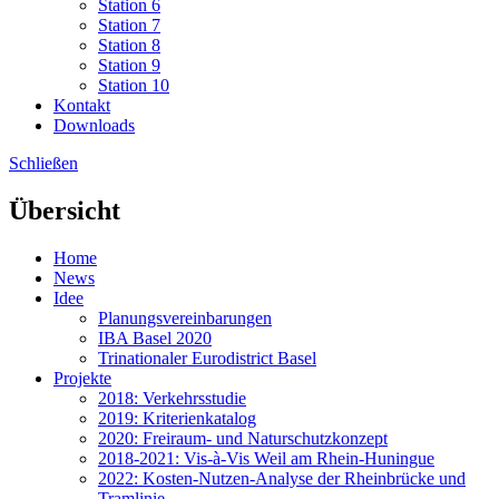
Station 6
Station 7
Station 8
Station 9
Station 10
Kontakt
Downloads
Schließen
Übersicht
Home
News
Idee
Planungsvereinbarungen
IBA Basel 2020
Trinationaler Eurodistrict Basel
Projekte
2018: Verkehrsstudie
2019: Kriterienkatalog
2020: Freiraum- und Naturschutzkonzept
2018-2021: Vis-à-Vis Weil am Rhein-Huningue
2022: Kosten-Nutzen-Analyse der Rheinbrücke und
Tramlinie