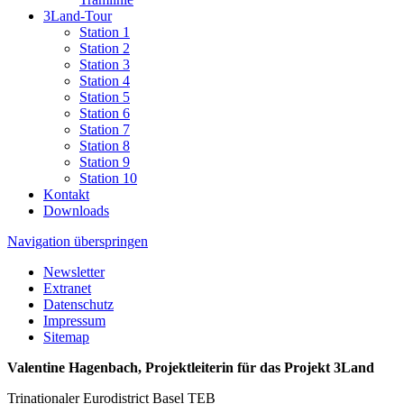
3Land-Tour
Station 1
Station 2
Station 3
Station 4
Station 5
Station 6
Station 7
Station 8
Station 9
Station 10
Kontakt
Downloads
Navigation überspringen
Newsletter
Extranet
Datenschutz
Impressum
Sitemap
Valentine Hagenbach, Projektleiterin für das Projekt 3Land
Trinationaler Eurodistrict Basel TEB