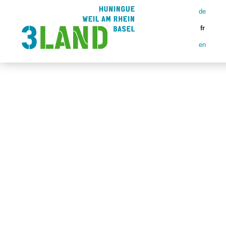
de
fr
en