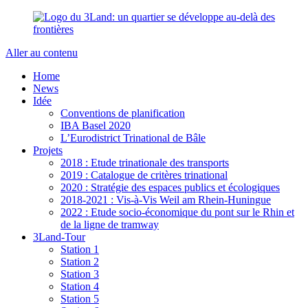
Aller au contenu
Home
News
Idée
Conventions de planification
IBA Basel 2020
L’Eurodistrict Trinational de Bâle
Projets
2018 : Etude trinationale des transports
2019 : Catalogue de critères trinational
2020 : Stratégie des espaces publics et écologiques
2018-2021 : Vis-à-Vis Weil am Rhein-Huningue
2022 : Etude socio-économique du pont sur le Rhin et
de la ligne de tramway
3Land-Tour
Station 1
Station 2
Station 3
Station 4
Station 5