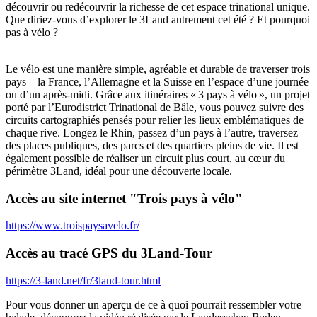
découvrir ou redécouvrir la richesse de cet espace trinational unique.
Que diriez-vous d’explorer le 3Land autrement cet été ? Et pourquoi
pas à vélo ?
Le vélo est une manière simple, agréable et durable de traverser trois
pays – la France, l’Allemagne et la Suisse en l’espace d’une journée
ou d’un après-midi. Grâce aux itinéraires « 3 pays à vélo », un projet
porté par l’Eurodistrict Trinational de Bâle, vous pouvez suivre des
circuits cartographiés pensés pour relier les lieux emblématiques de
chaque rive. Longez le Rhin, passez d’un pays à l’autre, traversez
des places publiques, des parcs et des quartiers pleins de vie. Il est
également possible de réaliser un circuit plus court, au cœur du
périmètre 3Land, idéal pour une découverte locale.
Accès au site internet "Trois pays à vélo"
https://www.troispaysavelo.fr/
Accès au tracé GPS du 3Land-Tour
https://3-land.net/fr/3land-tour.html
Pour vous donner un aperçu de ce à quoi pourrait ressembler votre