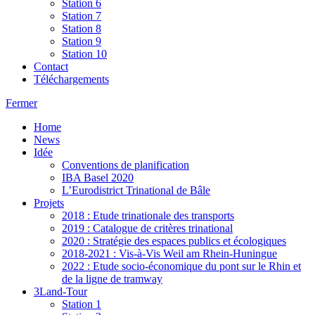
Station 6
Station 7
Station 8
Station 9
Station 10
Contact
Téléchargements
Fermer
Home
News
Idée
Conventions de planification
IBA Basel 2020
L’Eurodistrict Trinational de Bâle
Projets
2018 : Etude trinationale des transports
2019 : Catalogue de critères trinational
2020 : Stratégie des espaces publics et écologiques
2018-2021 : Vis-à-Vis Weil am Rhein-Huningue
2022 : Etude socio-économique du pont sur le Rhin et
de la ligne de tramway
3Land-Tour
Station 1