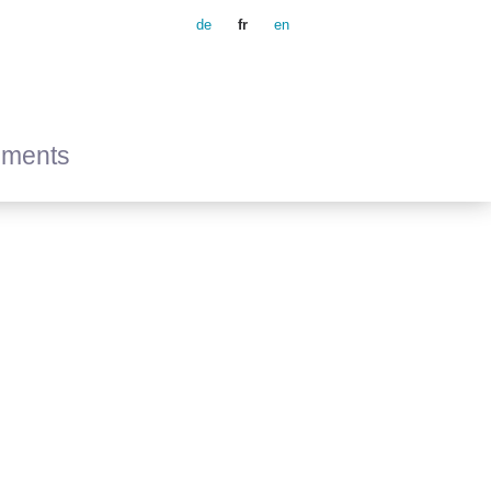
de
fr
en
ements